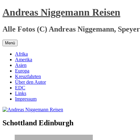
Zum
Andreas Niggemann Reisen
Inhalt
springen
Alle Fotos (C) Andreas Niggemann, Speyer
Menü
Afrika
Amerika
Asien
Europa
Kreuzfahrten
Über den Autor
EDC
Links
Impressum
Schottland Edinburgh