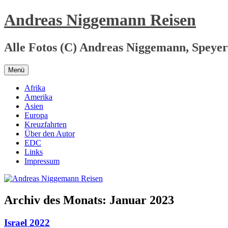
Zum
Andreas Niggemann Reisen
Inhalt
springen
Alle Fotos (C) Andreas Niggemann, Speyer
Menü
Afrika
Amerika
Asien
Europa
Kreuzfahrten
Über den Autor
EDC
Links
Impressum
Archiv des Monats:
Januar 2023
Israel 2022