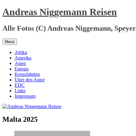
Zum
Andreas Niggemann Reisen
Inhalt
springen
Alle Fotos (C) Andreas Niggemann, Speyer
Menü
Afrika
Amerika
Asien
Europa
Kreuzfahrten
Über den Autor
EDC
Links
Impressum
Malta 2025