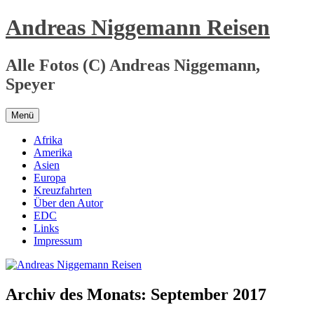
Zum
Andreas Niggemann Reisen
Inhalt
springen
Alle Fotos (C) Andreas Niggemann,
Speyer
Menü
Afrika
Amerika
Asien
Europa
Kreuzfahrten
Über den Autor
EDC
Links
Impressum
Archiv des Monats:
September 2017