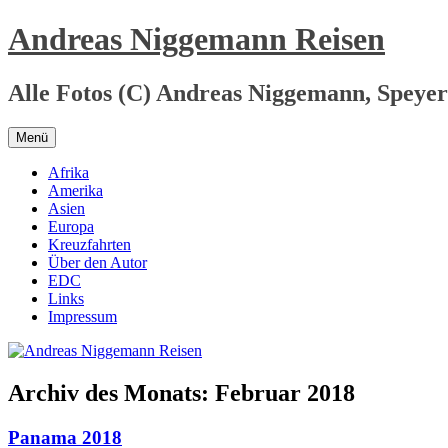
Zum
Andreas Niggemann Reisen
Inhalt
springen
Alle Fotos (C) Andreas Niggemann, Speyer
Menü
Afrika
Amerika
Asien
Europa
Kreuzfahrten
Über den Autor
EDC
Links
Impressum
Archiv des Monats:
Februar 2018
Panama 2018