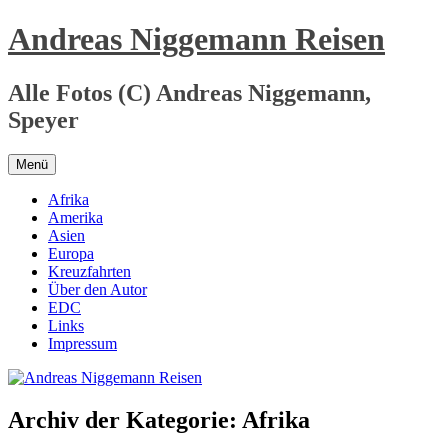
Zum
Andreas Niggemann Reisen
Inhalt
springen
Alle Fotos (C) Andreas Niggemann,
Speyer
Menü
Afrika
Amerika
Asien
Europa
Kreuzfahrten
Über den Autor
EDC
Links
Impressum
Archiv der Kategorie:
Afrika