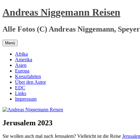
Zum
Andreas Niggemann Reisen
Inhalt
springen
Alle Fotos (C) Andreas Niggemann, Speyer
Menü
Afrika
Amerika
Asien
Europa
Kreuzfahrten
Über den Autor
EDC
Links
Impressum
Jerusalem 2023
Sie wollen auch mal nach Jerusalem? Vielleicht ist die Reise
Jerusale