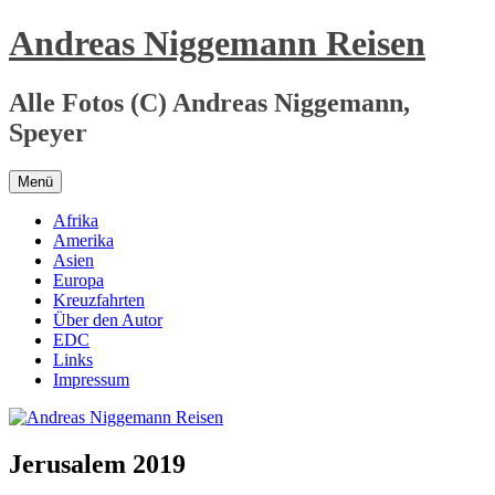
Zum
Andreas Niggemann Reisen
Inhalt
springen
Alle Fotos (C) Andreas Niggemann,
Speyer
Menü
Afrika
Amerika
Asien
Europa
Kreuzfahrten
Über den Autor
EDC
Links
Impressum
Jerusalem 2019