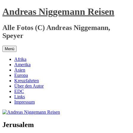
Zum
Andreas Niggemann Reisen
Inhalt
springen
Alle Fotos (C) Andreas Niggemann,
Speyer
Menü
Afrika
Amerika
Asien
Europa
Kreuzfahrten
Über den Autor
EDC
Links
Impressum
Jerusalem