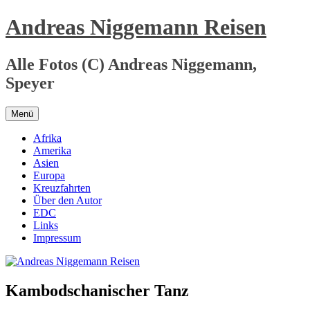
Zum
Andreas Niggemann Reisen
Inhalt
springen
Alle Fotos (C) Andreas Niggemann,
Speyer
Menü
Afrika
Amerika
Asien
Europa
Kreuzfahrten
Über den Autor
EDC
Links
Impressum
Kambodschanischer Tanz