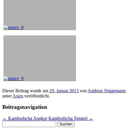
Dieser Beitrag wurde am
29. Januar 2013
von
Andreas Niggemann
unter
Asien
veröffentlicht.
Beitragsnavigation
←
Kambodscha Angkor
Kambodscha Tempel
→
Suchen
nach: