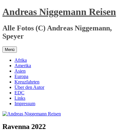
Zum
Andreas Niggemann Reisen
Inhalt
springen
Alle Fotos (C) Andreas Niggemann,
Speyer
Menü
Afrika
Amerika
Asien
Europa
Kreuzfahrten
Über den Autor
EDC
Links
Impressum
Ravenna 2022