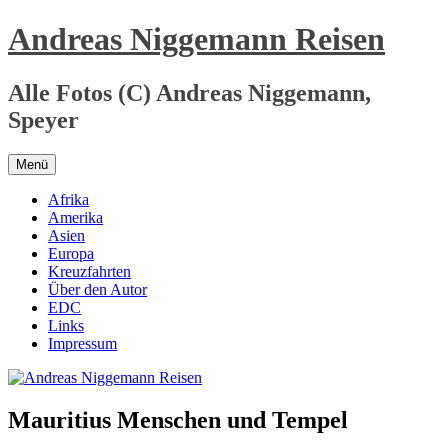
Zum
Andreas Niggemann Reisen
Inhalt
springen
Alle Fotos (C) Andreas Niggemann,
Speyer
Menü
Afrika
Amerika
Asien
Europa
Kreuzfahrten
Über den Autor
EDC
Links
Impressum
Mauritius Menschen und Tempel