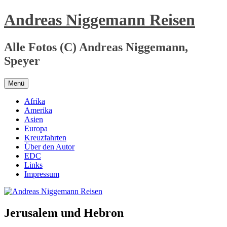
Zum
Andreas Niggemann Reisen
Inhalt
springen
Alle Fotos (C) Andreas Niggemann,
Speyer
Menü
Afrika
Amerika
Asien
Europa
Kreuzfahrten
Über den Autor
EDC
Links
Impressum
Jerusalem und Hebron