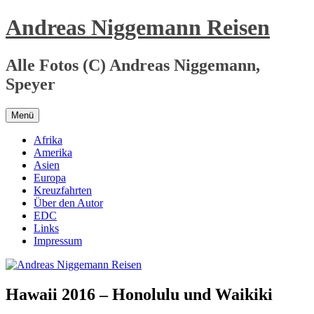
Zum
Andreas Niggemann Reisen
Inhalt
springen
Alle Fotos (C) Andreas Niggemann,
Speyer
Menü
Afrika
Amerika
Asien
Europa
Kreuzfahrten
Über den Autor
EDC
Links
Impressum
Hawaii 2016 – Honolulu und Waikiki