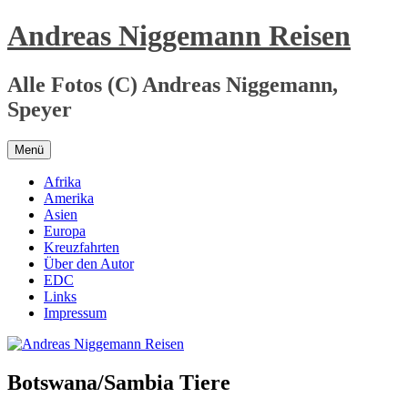
Zum
Andreas Niggemann Reisen
Inhalt
springen
Alle Fotos (C) Andreas Niggemann,
Speyer
Menü
Afrika
Amerika
Asien
Europa
Kreuzfahrten
Über den Autor
EDC
Links
Impressum
Botswana/Sambia Tiere